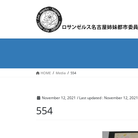
Skip
Skip
to
to
the
the
content
Navigation
HOME
Media
554
November 12, 2021
/ Last updated :
November 12, 2021
554