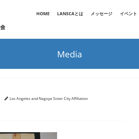
HOME
LANSCAとは
メッセージ
イベント
Media
Los Angeles and Nagoya Sister City Affiliation