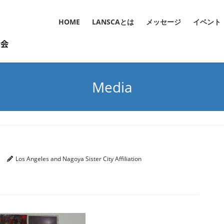
HOME
LANSCAとは
メッセージ
イベント
Media
Los Angeles and Nagoya Sister City Affiliation