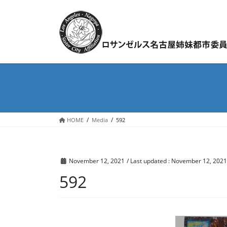
Skip
Skip
to
to
the
the
content
Navigation
HOME
Media
592
November 12, 2021
/ Last updated :
November 12, 2021
592