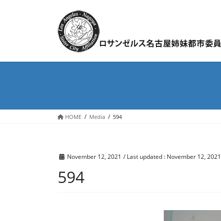
Skip
Skip
to
to
the
the
content
Navigation
HOME
Media
594
November 12, 2021
/ Last updated :
November 12, 2021
594