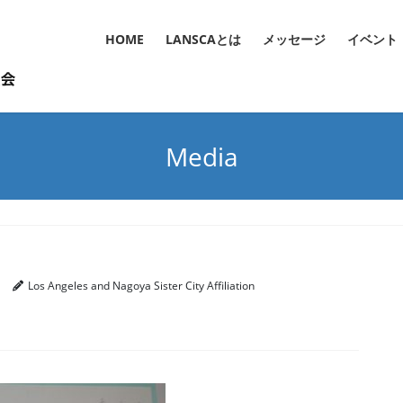
HOME
LANSCAとは
メッセージ
イベント
Media
Los Angeles and Nagoya Sister City Affiliation