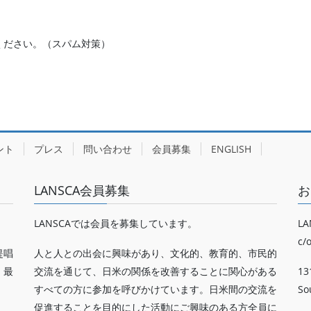
ください。（スパム対策）
ント
プレス
問い合わせ
会員募集
ENGLISH
LANSCA会員募集
お
LANSCAでは会員を募集しています。
LA
c/
提唱
人と人との出会に興味があり、文化的、教育的、市民的
、最
交流を通じて、日米の関係を改善することに関心がある
13
すべての方に参加を呼びかけています。日米間の交流を
So
促進することを目的にした活動にご興味のある方全員に