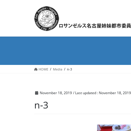
Skip
Skip
to
to
the
the
content
Navigation
HOME
Media
n-3
November 18, 2019
/ Last updated :
November 18, 2019
n-3