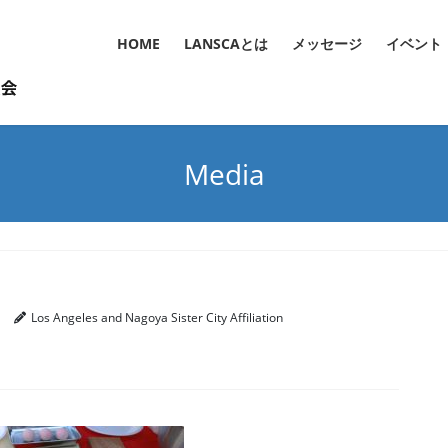
HOME
LANSCAとは
メッセージ
イベント
Media
Los Angeles and Nagoya Sister City Affiliation