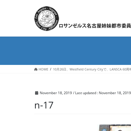
Skip
Skip
to
to
the
the
content
Navigation
HOME
10月26日、Westfield Century Cityで、LANSC
November 18, 2019
/ Last updated :
November 18, 2019
n-17