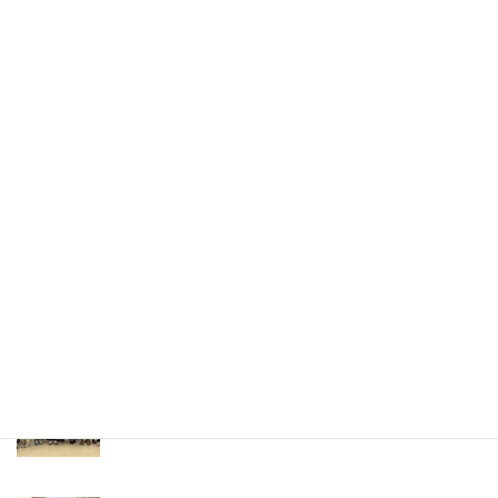
イベント＆ニュース
ボランティア ランチョン（LANSCA 65周年イベン
ト）
LANSCA ロサンジェルスと名古屋姉妹都市締結 65周
年イベント
名古屋の高校生がLANSCA留学プログラムでLAに滞
在