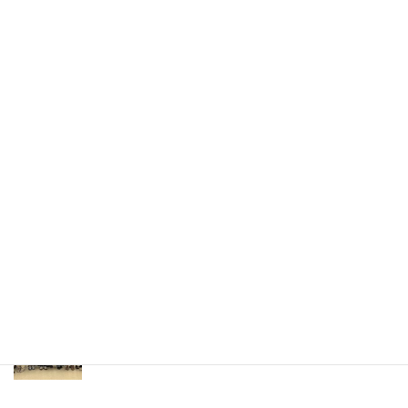
イベント＆ニュース
ボランティア ランチョン（LANSCA 65周年イベン
ト）
LANSCA ロサンジェルスと名古屋姉妹都市締結 65周
年イベント
名古屋の高校生がLANSCA留学プログラムでLAに滞
在